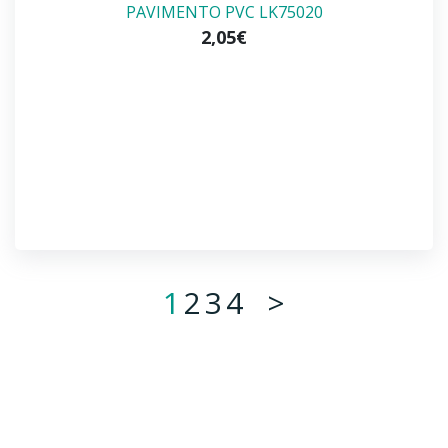
PAVIMENTO PVC LK75020
2,05€
1
2
3
4
>