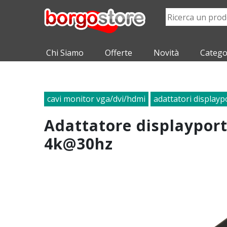
Chi Siamo
Offerte
Novità
Catego
cavi monitor vga/dvi/hdmi
adattatori displayp
adattatore displaypor
4k@30hz