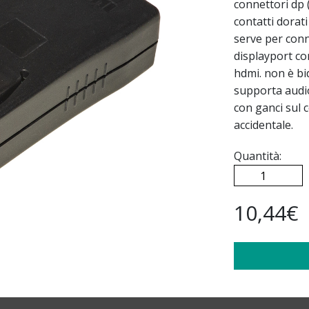
connettori dp 
contatti dorat
serve per con
displayport con
hdmi. non è bi
supporta audio
con ganci sul 
accidentale.
Quantità:
10,44€