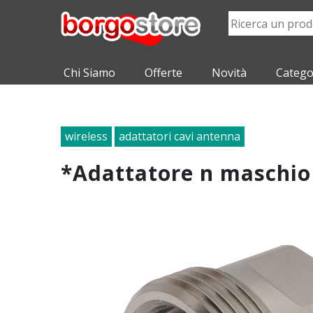
Chi Siamo
Offerte
Novità
Catego
wireless
adattatori cavi antenna
*adattatore n maschi