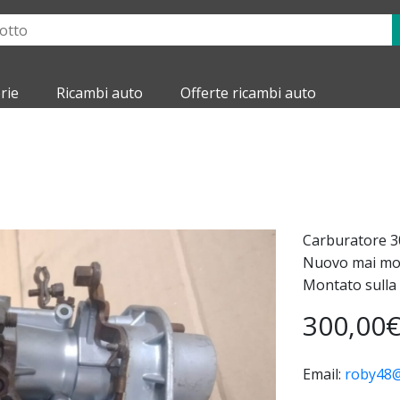
rie
Ricambi auto
Offerte ricambi auto
Carburatore 30
Nuovo mai mont
Montato sulla
300,00
Email:
roby48@