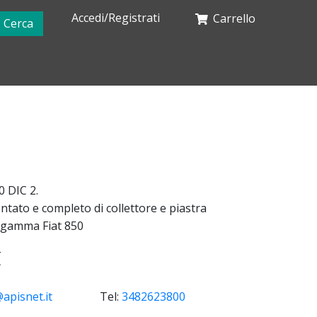
Accedi/Registrati
Carrello
Cerca
 DIC 2.
ato e completo di collettore e piastra
 gamma Fiat 850
€
apisnet.it
Tel:
3482623800