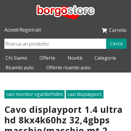
Accedi/Registrati
Carrello
Cerca
Chi Siamo
Offerte
Novità
Categorie
Ricambi auto
Offerte ricambi auto
cavi monitor vga/dvi/hdmi
cavi displayport
cavo displayport 1.4 ultra
hd 8kx4k60hz 32,4gbps
maschio/maschio mt 2