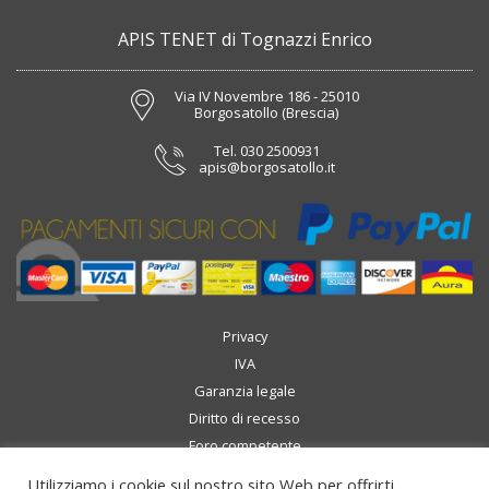
APIS TENET di Tognazzi Enrico
Via IV Novembre 186 - 25010
Borgosatollo (Brescia)
Tel.
030 2500931
apis@borgosatollo.it
Privacy
IVA
Garanzia legale
Diritto di recesso
Foro competente
Spedizioni
Utilizziamo i cookie sul nostro sito Web per offrirti