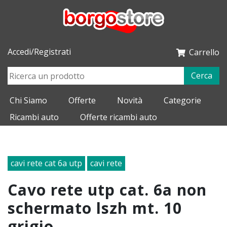
Accedi/Registrati
Carrello
Cerca
Chi Siamo
Offerte
Novità
Categorie
Ricambi auto
Offerte ricambi auto
cavi rete cat 6a utp
cavi rete
cavo rete utp cat. 6a non
schermato lszh mt. 10
grigio