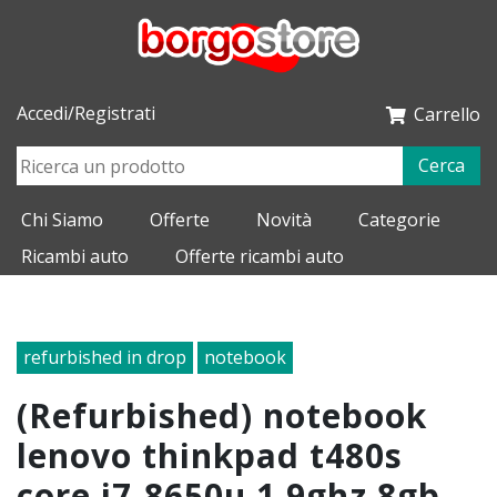
Accedi/Registrati
Carrello
Cerca
Chi Siamo
Offerte
Novità
Categorie
Ricambi auto
Offerte ricambi auto
refurbished in drop
notebook
(refurbished) notebook
lenovo thinkpad t480s
core i7-8650u 1.9ghz 8gb