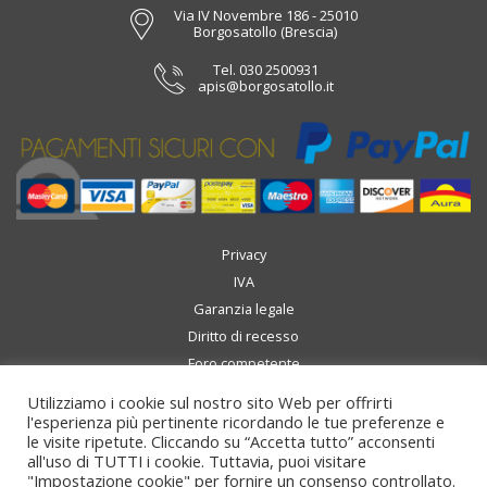
Via IV Novembre 186 - 25010
Borgosatollo (Brescia)
Tel.
030 2500931
apis@borgosatollo.it
Privacy
IVA
Garanzia legale
Diritto di recesso
Foro competente
Spedizioni
Utilizziamo i cookie sul nostro sito Web per offrirti
l'esperienza più pertinente ricordando le tue preferenze e
le visite ripetute. Cliccando su “Accetta tutto” acconsenti
all'uso di TUTTI i cookie. Tuttavia, puoi visitare
"Impostazione cookie" per fornire un consenso controllato.
© 2020 Apis Tenet di Tognazzi Enrico Cod. Fisc TGNNRC65C02B157M -